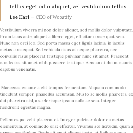
tellus eget odio aliquet, vel vestibulum tellus.
Lee Hari
— CEO of Woostify
Vestibulum viverra mi non dolor aliquet, sed mollis dolor vulputate.
Proin lacus ante, aliquet a libero eget, efficitur conse quat sem.
Nunc non orci leo. Sed porta massa eget ligula lacinia, in iaculis
metus consequat. Sed vehicula risus at neque pharetra, nec
convallis risus placerat tristique pulvinar nunc sit amet. Praesent
non lectus sit amet nibh posuere tristique. Aenean et dui ut mauris
dapibus venenatis.
Maecenas eu ante a elit tempus fermentum. Aliquam com modo
tincidunt semper, phasellus accumsan. Musto ac mollis pharetra, ex
dui pharetra nisl, a scelerisque ipsum nulla ac sem. Integer
hendrerit egestas magna.
Pellentesque velit placerat et. Integer pulvinar dolor eu metus
elementum, at commodo erat efficitur. Vivamus sol licitudin, quam a
ornare vestibulum. Proin sit amet aliquet justo, et finibus neque.